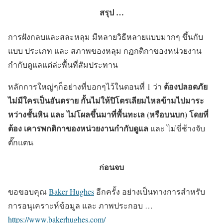
สรุป …
การฝังกลบและสละหลุม มีหลายวิธีหลายแบบมากๆ ขึ้นกับ
แบบ ประเภท และ สภาพของหลุม กฏกติกาของหน่วยงาน
กำกับดูแลแต่ล่ะพื้นที่สัมประทาน
ต้องปลอดภัย
หลักการใหญ่ๆก็อย่างที่บอกๆไว้ในตอนที่ 1 ว่า
ไม่มีใครเป็นอันตราย กั้นไม่ให้ปิโตรเลียมไหลข้ามไปมาระ
หว่างชั้นหิน และ ไม่โผลขึ้นมาที่พื้นทะเล (หรือบนบก) โดยที่
ต้อง เคารพกติกาของหน่วยงานกำกับดูแล
และ ไม่ขี่ช้างจับ
ตั๊กแตน
ก่อนจบ
ขอขอบคุณ
Baker Hughes
อีกครั้ง อย่างเป็นทางการสำหรับ
การอนุเคราะห์ข้อมูล และ ภาพประกอบ …
https://www.bakerhughes.com/