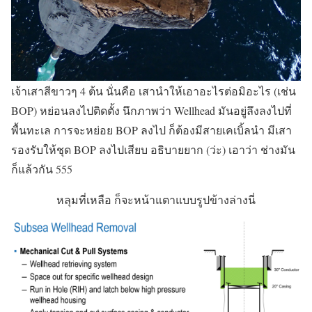
เจ้าเสาสีขาวๆ 4 ต้น นั่นคือ เสานำให้เอาอะไรต่อมิอะไร (เช่น
BOP) หย่อนลงไปติดตั้ง นึกภาพว่า Wellhead มันอยู่ลึงลงไปที่
พื้นทะเล การจะหย่อย BOP ลงไป ก็ต้องมีสายเคเบิ้ลนำ มีเสา
รองรับให้ชุด BOP ลงไปเสียบ อธิบายยาก (ว่ะ) เอาว่า ช่างมัน
ก็แล้วกัน 555
หลุมที่เหลือ ก็จะหน้าแตาแบบรูปข้างล่างนี่