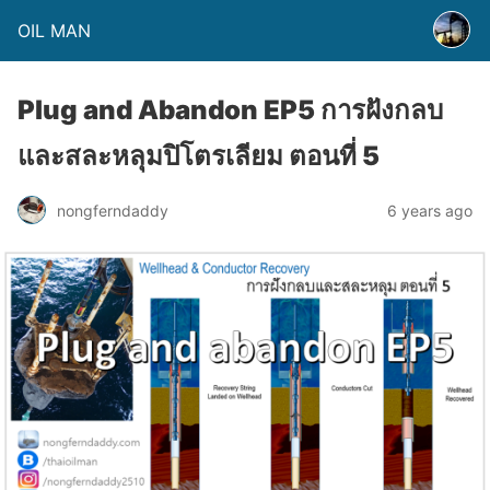
OIL MAN
Plug and Abandon EP5 การฝังกลบ
และสละหลุมปิโตรเลียม ตอนที่ 5
nongferndaddy
6 years ago