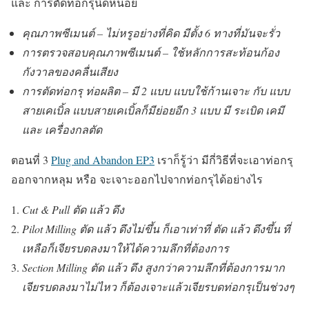
และ การตัดท่อกรุนิดหน่อย
คุณภาพซีเมนต์ – ไม่หรูอย่างที่คิด มีตั้ง 6 ทางที่มันจะรั่ว
การตรวจสอบคุณภาพซีเมนต์ – ใช้หลักการสะท้อนก้อง
กังวาลของคลื่นเสียง
การตัดท่อกรุ ท่อผลิต – มี 2 แบบ แบบใช้ก้านเจาะ กับ แบบ
สายเคเบิ้ล แบบสายเคเบิ้ลก็มีย่อยอีก 3 แบบ มี ระเบิด เคมี
และ เครื่องกลตัด
ตอนที่ 3
Plug and Abandon EP3
เราก็รู้ว่า มีกี่วิธีที่จะเอาท่อกรุ
ออกจากหลุม หรือ จะเจาะออกไปจากท่อกรุได้อย่างไร
Cut & Pull ตัด แล้ว ดึง
Pilot Milling ตัด แล้ว ดึงไม่ขึ้น ก็เอาเท่าที่ ตัด แล้ว ดึงขึ้น ที่
เหลือก็เจียรบดลงมาให้ได้ความลึกที่ต้องการ
Section Milling ตัด แล้ว ดึง สูงกว่าความลึกที่ต้องการมาก
เจียรบดลงมาไม่ไหว ก็ต้องเจาะแล้วเจียรบดท่อกรุเป็นช่วงๆ