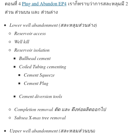
ตอนที่ 4
Plug and Abandon EP4
เราก็ทราบว่าการสละหลุมมี 2
ส่วน ส่วนบน และ ส่วนล่าง
Lower well abandonment (สละหลุมส่วนล่าง)
Reservoir access
Well kill
Reservoir isolation
Bullhead cement
Coiled Tubing cementing
Cement Squeeze
Cement Plug
Cement diversion tools
Completion removal ตัด และ ดึงท่อผลิตออกไป
Subsea X-mas tree removal
Upper well abandonment (สละหลุมส่วนบน)