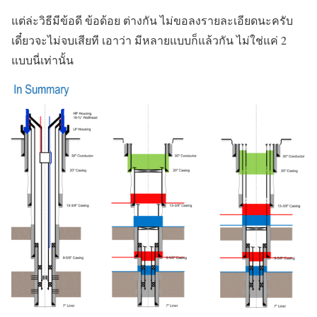
แต่ล่ะวิธีมีข้อดี ข้อด้อย ต่างกัน ไม่ขอลงรายละเอียดนะครับ
เดี๋ยวจะไม่จบเสียที เอาว่า มีหลายแบบก็แล้วกัน ไม่ใช่แค่ 2
แบบนี่เท่านั้น