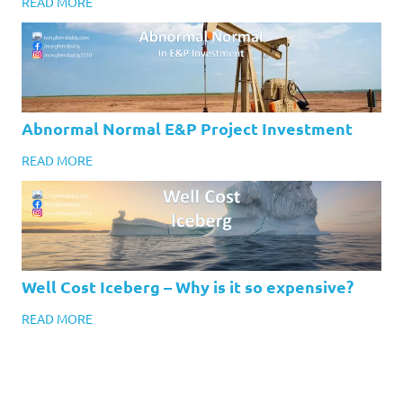
READ MORE
Abnormal Normal E&P Project Investment
READ MORE
Well Cost Iceberg – Why is it so expensive?
READ MORE