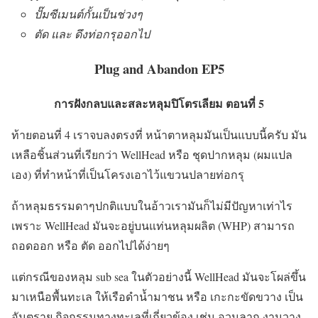
ปั๊มซีเมนต์กั้นเป็นช่วงๆ
ตัด และ ดึงท่อกรุออกไป
Plug and Abandon EP5
การฝังกลบและสละหลุมปิโตรเลียม ตอนที่ 5
ท้ายตอนที่ 4 เราจบลงตรงที่ หน้าตาหลุมมันเป็นแบบนี้ครับ มัน
เหลือชิ้นส่วนที่เรียกว่า WellHead หรือ ชุดปากหลุม (ผมแปล
เอง) ที่ทำหน้าที่เป็นโครงเอาไว้แขวนปลายท่อกรุ
ถ้าหลุมธรรมดาๆปกติแบบในอ้าวเรามันก็ไม่มีปัญหาเท่าไร
เพราะ WellHead มันจะอยู่บนแท่นหลุมผลิต (WHP) สามารถ
ถอดออก หรือ ตัด ออกไปได้ง่ายๆ
แต่กรณีของหลุม sub sea ในตัวอย่างนี้ WellHead มันจะโผล่ขึ้น
มาเหนือพื้นทะเล ให้เรือดำน้ำมาชน หรือ เกะกะขัดขวาง เป็น
อันตราย กิจกรรมทางทะเลที่เกี่ยวข้อง เช่น อวนลาก งานวาง