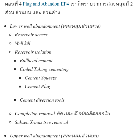
ตอนที่ 4
Plug and Abandon EP4
เราก็ทราบว่าการสละหลุมมี 2
ส่วน ส่วนบน และ ส่วนล่าง
Lower well abandonment (สละหลุมส่วนล่าง)
Reservoir access
Well kill
Reservoir isolation
Bullhead cement
Coiled Tubing cementing
Cement Squeeze
Cement Plug
Cement diversion tools
Completion removal ตัด และ ดึงท่อผลิตออกไป
Subsea X-mas tree removal
Upper well abandonment (สละหลุมส่วนบน)