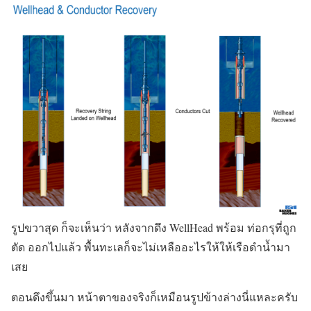
รูปขวาสุด ก็จะเห็นว่า หลังจากดึง WellHead พร้อม ท่อกรุที่ถูก
ตัด ออกไปแล้ว พื้นทะเลก็จะไม่เหลืออะไรให้ให้เรือดำน้ำมา
เสย
ตอนดึงขึ้นมา หน้าตาของจริงก็เหมือนรูปข้างล่างนี่แหละครับ