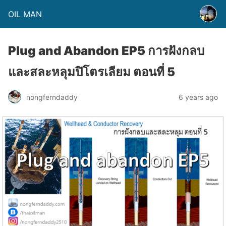
OIL MAN
Plug and Abandon EP5 การฝังกลบ
และสละหลุมปิโตรเลียม ตอนที่ 5
nongferndaddy
6 years ago