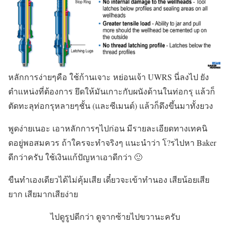
หลักการง่ายๆคือ ใช้ก้านเจาะ หย่อนเจ้า UWRS นี่ลงไป ยัง
ตำแหน่งที่ต้องการ ยึดให้มันเกาะกับผนังด้านในท่อกรุ แล้วก็
ตัดทะลุท่อกรุหลายๆชั้น (และซีเมนต์) แล้วก็ดึงขึ้นมาทั้งยวง
พูดง่ายเนอะ เอาหลักการๆไปก่อน มีรายละเอียดทางเทคนิ
ดอยู่พอสมควร ถ้าใครจะทำจริงๆ แนะนำว่า โ?รไปหา Baker
ดีกว่าครับ ใช้เงินแก้ปัญหาเอาดีกว่า 🙂
ขืนทำเองเดียวได้ไม่คุ้มเสีย เดี๋ยวจะเข้าทำนอง เสียน้อยเสีย
ยาก เสียมากเสียง่าย
ไปดูรูปดีกว่า ดูจากซ้ายไปขวานะครับ