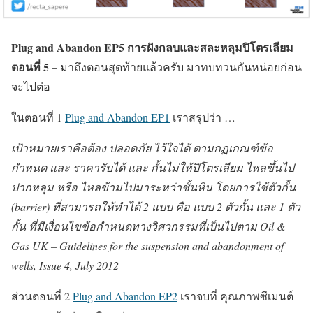
Plug and Abandon EP5 การฝังกลบและสละหลุมปิโตรเลียม
ตอนที่ 5
– มาถึงตอนสุดท้ายแล้วครับ มาทบทวนกันหน่อยก่อน
จะไปต่อ
ในตอนที่ 1
Plug and Abandon EP1
เราสรุปว่า …
เป้าหมายเราคือต้อง ปลอดภัย ไว้ใจได้ ตามกฏเกณฑ์ข้อ
กำหนด และ ราคารับได้ และ กั้นไม่ให้ปิโตรเลียม ไหลขึ้นไป
ปากหลุม หรือ ไหลข้ามไปมาระหว่าชั้นหิน โดยการใช้ตัวกั้น
(barrier) ที่สามารถให้ทำได้ 2 แบบ คือ แบบ 2 ตัวกั้น และ 1 ตัว
กั้น ที่มีเงื่อนไขข้อกำหนดทางวิศวกรรมที่เป็นไปตาม Oil &
Gas UK – Guidelines for the suspension and abandonment of
wells, Issue 4, July 2012
ส่วนตอนที่ 2
Plug and Abandon EP2
เราจบที่ คุณภาพซีเมนต์