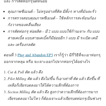
และ การตัดท่อกรุนิดหน่อย
คุณภาพซีเมนต์ – ไม่หรูอย่างที่คิด มีตั้ง 6 ทางที่มันจะรั่ว
การตรวจสอบคุณภาพซีเมนต์ – ใช้หลักการสะท้อนก้อง
กังวาลของคลื่นเสียง
การตัดท่อกรุ ท่อผลิต – มี 2 แบบ แบบใช้ก้านเจาะ กับ แบบ
สายเคเบิ้ล แบบสายเคเบิ้ลก็มีย่อยอีก 3 แบบ มี ระเบิด เคมี
และ เครื่องกลตัด
ตอนที่ 3
Plug and Abandon EP3
เราก็รู้ว่า มีกี่วิธีที่จะเอาท่อกรุ
ออกจากหลุม หรือ จะเจาะออกไปจากท่อกรุได้อย่างไร
Cut & Pull ตัด แล้ว ดึง
Pilot Milling ตัด แล้ว ดึงไม่ขึ้น ก็เอาเท่าที่ ตัด แล้ว ดึงขึ้น ที่
เหลือก็เจียรบดลงมาให้ได้ความลึกที่ต้องการ
Section Milling ตัด แล้ว ดึง สูงกว่าความลึกที่ต้องการมาก
เจียรบดลงมาไม่ไหว ก็ต้องเจาะแล้วเจียรบดท่อกรุเป็นช่วงๆ