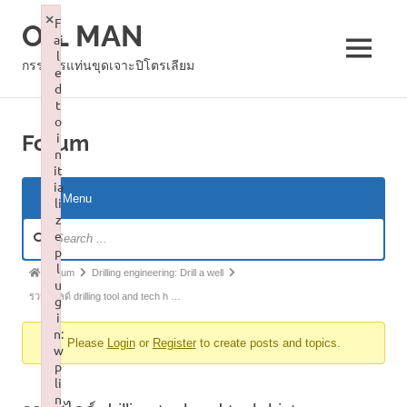
Skip
×
F
OIL MAN
to
ai
content
l
MENU
กรรมกรแท่นขุดเจาะปิโตรเลียม
e
d
t
o
i
Forum
n
it
ia
Menu
li
z
Forum
e
Navigation
p
l
Forum
Forum
Drilling engineering: Drill a well
u
breadcrumbs
รวมสไลด์ drilling tool and tech h …
g
i
-
n:
Please
Login
or
Register
to create posts and topics.
You
w
p
are
li
here:
n