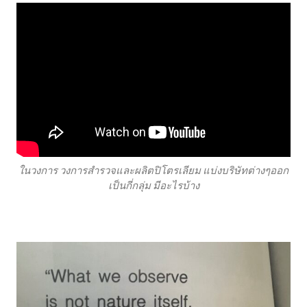
ในวงการ วงการสำรวจและผลิตปิโตรเลียม แบ่งบริษัทต่างๆออก
เป็นกี่กลุ่ม มีอะไรบ้าง