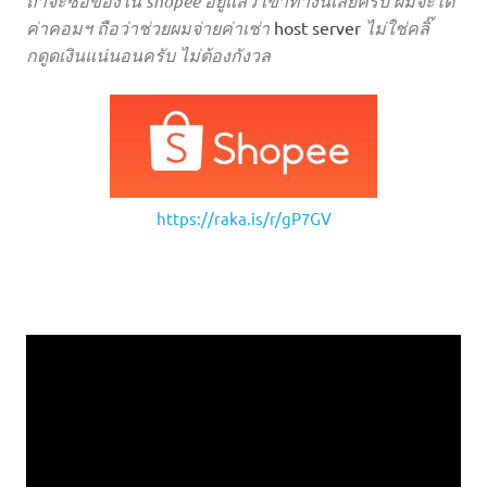
ถ้าจะซื้อของใน shopee อยู่แล้ว เข้าทางนี้เลยครับ ผมจะได้
ค่าคอมฯ ถือว่าช่วยผมจ่ายค่าเช่า
host server
ไม่ใช่คลิ๊
กดูดเงินแน่นอนครับ ไม่ต้องกังวล
https://raka.is/r/gP7GV