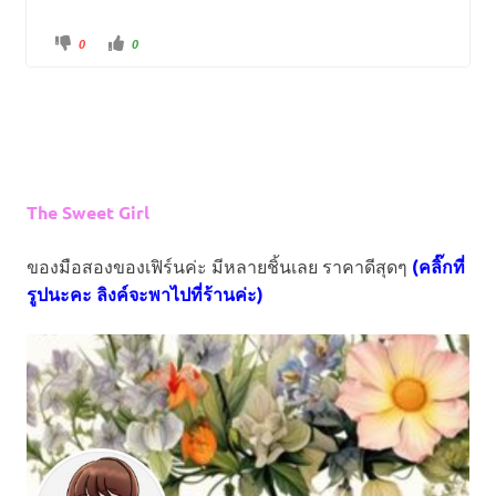
C
C
0
0
l
l
i
i
c
c
k
k
f
f
o
o
r
r
t
t
h
h
u
u
m
m
b
b
s
s
The Sweet Girl
d
u
o
p
w
.
n
.
ของมือสองของเฟิร์นค่ะ มีหลายชิ้นเลย ราคาดีสุดๆ
(คลิ๊กที่
รูปนะคะ ลิงค์จะพาไปที่ร้านค่ะ)