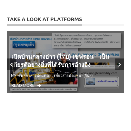
TAKE A LOOK AT PLATFORMS
เปิดบ้านกลางอ่าว (ไทย) เชฟรอน – เป็น
เกียรติอย่างยิ่งที่ได้รับการอ้างอิง
พาเที่ยวสารพัดแท่นฯ
เที่ยวสารพัดแท่นฯ(อื่นๆ)
READ MORE
R