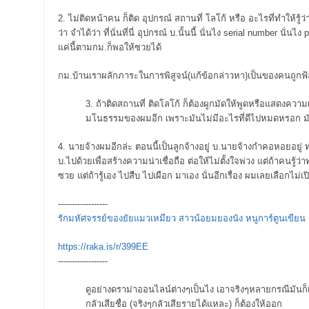
2. ไม่ติดหน้าคน ก็ติด อุปกรณ์ สถานที่ โลโก้ หรือ อะไรที่ทำให้รู้ว
ว่า จำได้ว่า ที่นั่นที่นี่ อุปกรณ์ บ.นั้นนี้ นั่นไง serial number นั่
แค่นี้ตามกม.ก็พอให้ซวยได้
กม.บ้านเราผลักภาระในการพิสูจน์(แก้ข้อกล่าวหา)เป็นของคนถูกฟ้อง 
3. ถ้าติดสถานที่ ติดโลโก้ ก็ต้องผูกมัดให้พูดหรือแสดงควา
มโนธรรมของผมอีก เพราะมันไม่มีอะไรที่ดีไปหมดหรอก มันต
4. นายจ้างผมอีกล่ะ ตอนนี้เป็นลูกจ้างอยู่ บ.นายจ้างกำคอหอยอยู
บ.ไปด้วยเพื่อสร้างความน่าเชื่อถือ ต่อให้ไม่ตั้งใจพ่วง แต่ถ้าคนรู้ว
ซวย แต่ถ้ารู้เอง ไปสืบ ไปเผือก มาเอง นั่นอีกเรื่อง ผมเลยเลือกไ
------------------
รักมหัศจรรย์ของยัยแมวเหมียว สาวน้อยมยองนัง หนูการ์ตูนเขียน
https://raka.is/r/399EE
------------------
ดูอย่างดราม่าออนไลน์ต่างๆเป็นไง เอาจริงๆหลายกรณีมันก็เป็น
กลัวเสียชื่อ (จริงๆกลัวเสียรายได้แหละ) ก็ต้องให้ออก