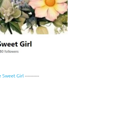
he Sweet Girl
----------