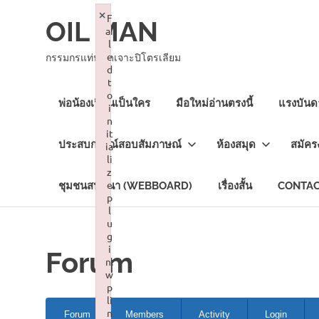
Skip
×
F
OIL MAN
to
ai
content
l
e
กรรมกรแท่นขุดเจาะปิโตรเลียม
d
t
o
พ่อน้องเฟิร์นเป็นใคร
มือใหม่อ่านตรงนี้
แรงบันดา
i
n
it
ประสบการณ์สอบสัมภาษณ์
ห้องสมุด
สมัคร
ia
li
z
e
ชุมชนสนทนา (WEBBOARD)
เรื่องสั้น
CONTAC
p
l
u
g
i
Forum
n:
w
p
li
Forum
n
Forum
Members
Activity
Login