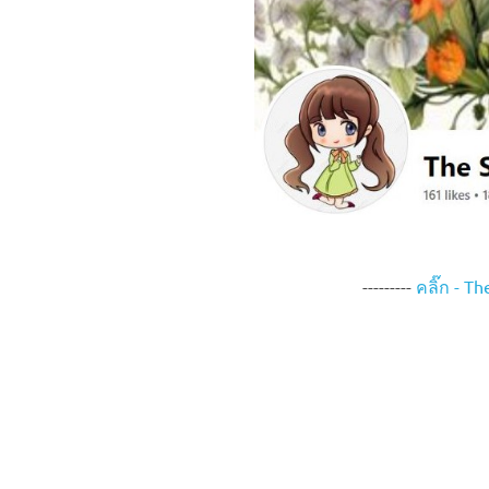
---------
คลิ๊ก - T