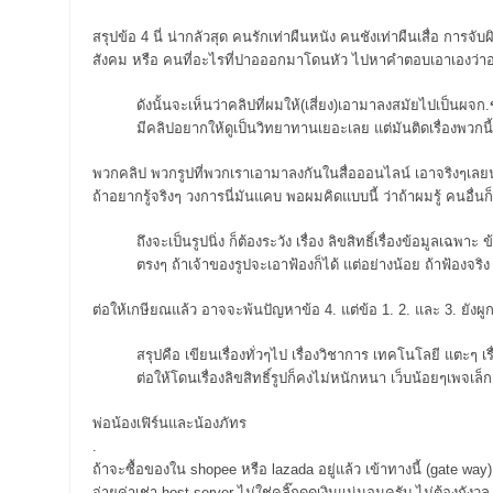
สรุปข้อ 4 นี่ น่ากลัวสุด คนรักเท่าผืนหนัง คนชังเท่าผืนเสื่อ การ
สังคม หรือ คนที่อะไรที่ปาอออกมาโดนหัว ไปหาคำตอบเอาเองว่าอะไ
ดังนั้นจะเห็นว่าคลิปที่ผมให้(เสี่ยง)เอามาลงสมัยไปเป็นผจก
มีคลิปอยากให้ดูเป็นวิทยาทานเยอะเลย แต่มันติดเรื่องพวกน
พวกคลิป พวกรูปที่พวกเราเอามาลงกันในสื่อออนไลน์ เอาจริงๆเลยนะ 
เปิดบ้านกลางอ่าว (ไ
argest jack
ถ้าอยากรู้จริงๆ วงการนี่มันแคบ พอผมคิดแบบนี้ ว่าถ้าผมรู้ คนอื่น
เชฟรอน – เป็นเกียรต
วามรู้จัก อภิ
อย่างยิ่งที่ได้รับการอ้
ถึงจะเป็นรูปนิ่ง ก็ต้องระวัง เรื่อง ลิขสิทธิ์เรื่องข้อมูลเ
 กัน
ตรงๆ ถ้าเจ้าของรูปจะเอาฟ้องก็ได้ แต่อย่างน้อย ถ้าฟ้องจริง 
พาเที่ยวสารพัดแท่นฯ
ี่ยวสารพัดแท่นฯ
เที่ยวสารพัดแท่นฯ(อื่นๆ)
ต่อให้เกษียณแล้ว อาจจะพ้นปัญหาข้อ 4. แต่ข้อ 1. 2. และ 3. ยังผูก
READ MORE
สรุปคือ เขียนเรื่องทั่วๆไป เรื่องวิชาการ เทคโนโลยี แตะๆ เ
ต่อให้โดนเรื่องลิขสิทธิ์รูปก็คงไม่หนักหนา เว็บน้อยๆเพจ
พ่อน้องเฟิร์นและน้องภัทร
.
ถ้าจะซื้อของใน shopee หรือ lazada อยู่แล้ว เข้าทางนี้ (gate wa
จ่ายค่าเช่า host server ไม่ใช่คลิ๊กดูดเงินแน่นอนครับ ไม่ต้องกัง