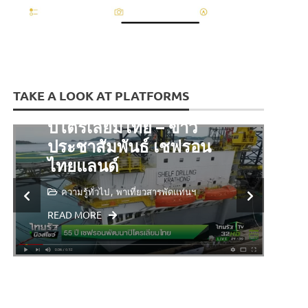
TAKE A LOOK AT PLATFORMS
55 ปี เชฟรอน พัฒนา
ปิโตรเลียมไทย – ข่าว
Z
ประชาสัมพันธ์ เชฟรอน
ผ
ไทยแลนด์
อ
ความรู้ทั่วไป
พาเที่ยวสารพัดแท่นฯ
READ MORE
R