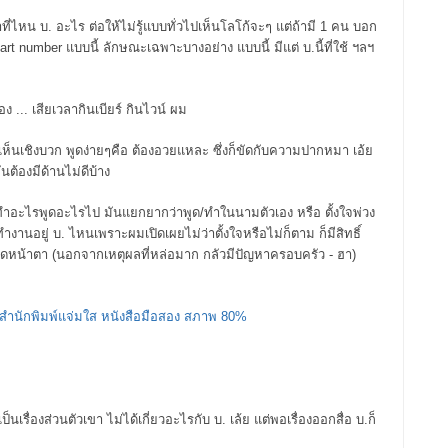
่าที่ไหน บ. อะไร ต่อให้ไม่รู้แบบทั่วไปเห็นโลโก้จะๆ แต่ถ้ามี 1 คน บอก
นไง part number แบบนี้ ลักษณะเฉพาะบางอย่าง แบบนี้ มีแต่ บ.นี้ที่ใช้ ฯลฯ
... เสียเวลากินเบียร์ กินไวน์ ผม
มเห็นเชิงบวก พูดง่ายๆคือ ต้องอวยแหละ ซึ่งก็ขัดกับความปากหมา เอ้ย
้องมีด้านไม่ดีบ้าง
่ ทำอะไรพูดอะไรไป มันแยกยากว่าพูด/ทำในนามตัวเอง หรือ ตั้งใจพ่วง
่าทำงานอยู่ บ. ไหนเพราะผมเปิดเผยไม่ว่าตั้งใจหรือไม่ก็ตาม ก็มีสิทธิ์
ม่เปิดหน้าตา (นอกจากเหตุผลที่หล่อมาก กลัวมีปัญหาครอบครัว - ฮา)
 สำนักพิมพ์แจ่มใส หนังสือมือสอง สภาพ 80%
เรื่องส่วนตัวเขา ไม่ได้เกี่ยวอะไรกับ บ. เล้ย แต่พอเรื่องออกสื่อ บ.ก็