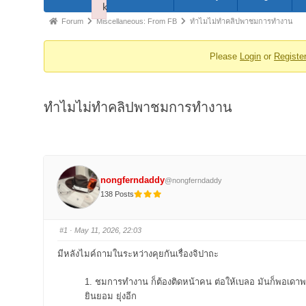
Navigation
k
Failed to initialize plugin: wplink
Forum
Forum
Miscellaneous: From FB
ทำไมไม่ทำคลิปพาชมการทำงาน
breadcrumbs
Please
Login
or
Registe
-
You
are
ทำไมไม่ทำคลิปพาชมการทำงาน
here:
nongferndaddy
@nongferndaddy
138 Posts
#1
· May 11, 2026, 22:03
มีหลังไมค์ถามในระหว่างคุยกันเรื่องจิปาถะ
1. ชมการทำงาน ก็ต้องติดหน้าคน ต่อให้เบลอ มันก็พอเดาพ
ยินยอม ยุ่งอีก