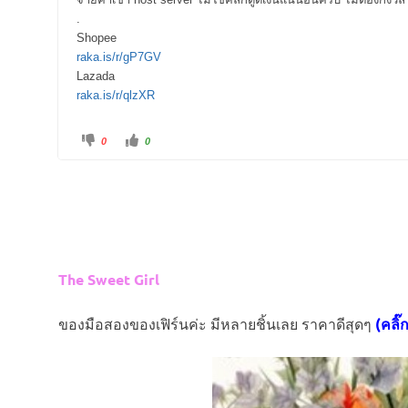
.
Shopee
raka.is/r/gP7GV
Lazada
raka.is/r/qlzXR
C
C
0
0
l
l
i
i
c
c
k
k
f
f
o
o
r
r
t
t
h
h
u
u
m
m
b
b
s
s
The Sweet Girl
d
u
o
p
w
.
n
.
ของมือสองของเฟิร์นค่ะ มีหลายชิ้นเลย ราคาดีสุดๆ
(คลิ๊