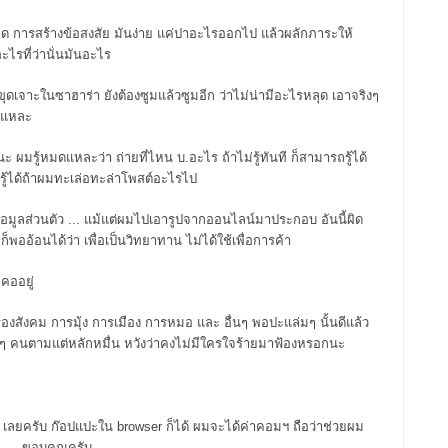
จับผิด การสร้างข้อสงสัย มันง่าย แค่ปาอะไรออกไป แล้วผลักภาระให้
รที่ว่านั่นมันอะไร
.ขุดเจาะในซาฮาร่า ยังต้องซูมแล้วซูมอีก ว่าไม่น่ามีอะไรหลุด เอาจริงๆ
ี้แหละ
ผมรู้หมดแหละว่า ถ่ายที่ไหน บ.อะไร ถ้าไม่รู้ทันที ก็สามารถรู้ได้
ทย)
ก็รู้ได้ถ้าผมทะเล่อทะล่าโพสต์อะไรไป
ิ
High tech rig tour ทัวร์
างอิง
แท่นขุดเจาะฯ ไฮเทคใน
ฉพาะ ข้อมูลส่วนตัว ... แม้แต่ผมไปเอารูปจากออนไลน์มาประกอบ อันนี้ผิด
ก็พออ้อนได้ว่า เพื่อเป็นวิทยาทาน ไม่ได้ใช้เพื่อการค้า
ทะเลแคสเปี้ยน
คออยู่
ความรู้ทั่วไป
พาเที่ยวสารพัดแท่นฯ
รื่องสังคม การมุ้ง การเมือง การหมอ และ อื่นๆ พอปะแล่มๆ นั้นดีแล้ว
READ MORE
เล็กๆ คนตามแต่หลักหมื่น หวังว่าคงไม่มีใครใจร้ายมาฟ้องหรอกนะ
y) เลยครับ ก๊อปแปะใน browser ก็ได้ ผมจะได้ค่าคอมฯ ถือว่าช่วยผม
วล …. ขอบคุณครับ