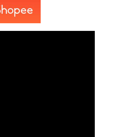
ทย)
ิ
High tech rig tour ทัวร์
างอิง
แท่นขุดเจาะฯ ไฮเทคใน
ทะเลแคสเปี้ยน
ความรู้ทั่วไป
พาเที่ยวสารพัดแท่นฯ
READ MORE