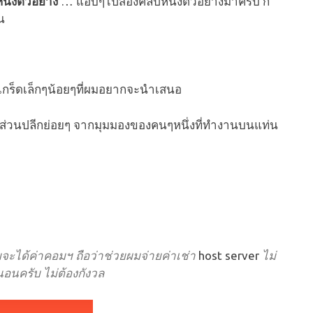
นังตัวอย่าง
… แอบๆไปส่องคลิปหนังตัวอย่างมาครับ ก็
น
นเกร็ดเล็กๆน้อยๆที่ผมอยากจะนำเสนอ
ยส่วนปลีกย่อยๆ จากมุมมองของคนๆหนึ่งที่ทำงานบนแท่น
ผมจะได้ค่าคอมฯ ถือว่าช่วยผมจ่ายค่าเช่า
host server
ไม่
่นอนครับ ไม่ต้องกังวล