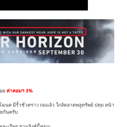
่อย
ค่าคอมฯ 3%
มีโฉนด มีรั้วชั่วคราว ถมแล้ว ใกล้ตลาดพลูทรัพย์ ปทุม หน้า
ยกันครับ
ยละเอียด ตามลิงค์นี้ครเบ