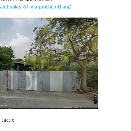
land-sales-81-wa-prathumthani/
 tactic