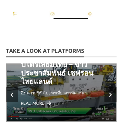
TAKE A LOOK AT PLATFORMS
55 ปี เชฟรอน พัฒนา
ปิโตรเลียมไทย – ข่าว
Z
ประชาสัมพันธ์ เชฟรอน
ผ
ไทยแลนด์
อ
ความรู้ทั่วไป
พาเที่ยวสารพัดแท่นฯ
READ MORE
R