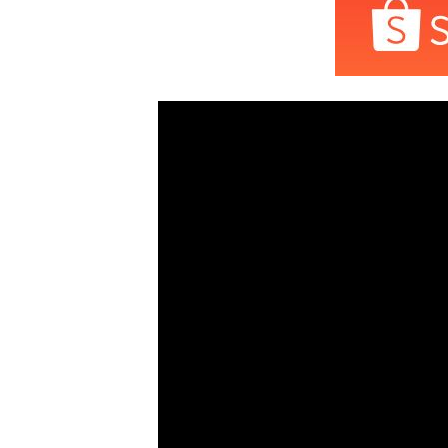
เปิดบ้านกลางอ่าว (ไ
largest jack
เชฟรอน – เป็นเกียรต
วามรู้จัก อภิ
อย่างยิ่งที่ได้รับการอ้
 กัน
พาเที่ยวสารพัดแท่นฯ
ี่ยวสารพัดแท่นฯ
เที่ยวสารพัดแท่นฯ(อื่นๆ)
READ MORE