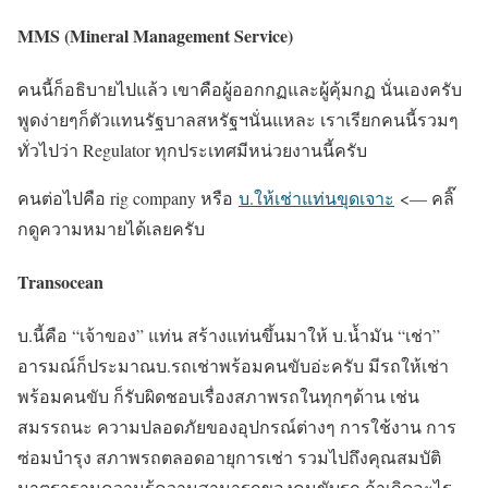
MMS
(Mineral Management Service)
คนนี้ก็อธิบายไปแล้ว เขาคือผู้ออกกฏและผู้คุ้มกฏ นั่นเองครับ
พูดง่ายๆก็ตัวแทนรัฐบาลสหรัฐฯนั่นแหละ เราเรียกคนนี้รวมๆ
ทั่วไปว่า Regulator ทุกประเทศมีหน่วยงานนี้ครับ
คนต่อไปคือ rig company หรือ
บ.ให้เช่าแท่นขุดเจาะ
<— คลิ๊
กดูความหมายได้เลยครับ
Transocean
บ.นี้คือ “เจ้าของ” แท่น สร้างแท่นขึ้นมาให้ บ.น้ำมัน “เช่า”
อารมณ์ก็ประมาณบ.รถเช่าพร้อมคนขับอ่ะครับ มีรถให้เช่า
พร้อมคนขับ ก็รับผิดชอบเรื่องสภาพรถในทุกๆด้าน เช่น
สมรรถนะ ความปลอดภัยของอุปกรณ์ต่างๆ การใช้งาน การ
ซ่อมบำรุง สภาพรถตลอดอายุการเช่า รวมไปถึงคุณสมบัติ
มาตราฐานความรู้ความสามารถของคนขับรถ ถ้าเกิดอะไร