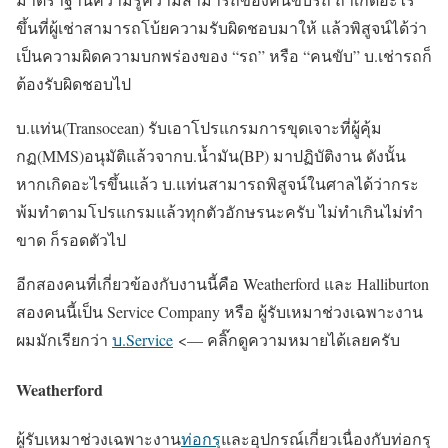
ขึ้นที่ผู้เช่าสามารถโบ้ยความรับผิดชอบมาให้ แล้วพิสูจน์ได้ว่า
เป็นความผิดความบกพร่องของ “รถ” หรือ “คนขับ” บ.เช่ารถก็
ต้องรับผิดชอบไป
บ.แท่น(Transocean) รับเอาโปรแกรมการขุดเจาะที่ผู้คุ้ม
กฏ(MMS)อนุมัติแล้วจากบ.น้ำมัน(ฺBP) มาปฏิบัติงาน ดังนั้น
หากเกิดอะไรขึ้นแล้ว บ.แท่นสามารถพิสูจน์ในศาลได้ว่ากระ
พ้มทำตามโปรแกรมแล้วทุกตัวอักษรนะครับ ไม่ทำเกินไม่ทำ
ขาด ก็รอดตัวไป
อีกสองคนที่เกี่ยวข้องกับงานนี้คือ Weatherford และ Halliburton
สองคนนี้เป็น Service Company หรือ ผู้รับเหมาช่วงเฉพาะงาน
ผมมักเรียกว่า
บ.Service
<— คลิ๊กดูความหมายได้เลยครับ
Weatherford
ผู้รับเหมาช่วงเฉพาะงาน
ท่อกรุ
และอุปกรณ์เกี่ยวเนื่องกับท่อกรุ