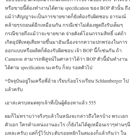
หรือขายนี้ต้องทำงานได้ตาม specification ของ BOP ตัวนั้น ถึง
แม้ว่าสัญญาจะเป็นการขายขาดก็ยังต้องรับผิดชอบ อารมณ์
คล้ายๆรถยนต์อีกเหมือนกัน กรณีเช่าไม่ต้องพูดถึงรับเต็มๆ
กรณีขายถึงแม้ว่าจะขายขาด จ่ายตังค์โอนกรรมสิทธิ์ แต่ถ้า
เกิดอุบัติเหตุเสียหายขึ้นมาอันเนื่องจากความปกพร่องในการ
ออกแบบหรือผลิตก็ต้องรับผิดชอบ เจ้า BOP นี้ก็เช่นกัน ถ้า
Cameron สามารถพิสูจน์ในศาลว่าได้ว่า BOP ตัวนี้มันทำงาน
ได้ตาม specification นะครับ ก็จบ รอดตัวไป
*ปัจจุบันอยู่ในเครือพี่อ้าย เรียบร้อยโรงเรียน Schlumberger ไป
แล้วครับ
เอาล่ะครบหมดทุกเจ้าที่เป็นผู้ต้องหาแล้ว 555
ผมก็ไม่ทราบว่าจริงๆแล้วในหนังจะกล่าวถึงใครบ้าง พระเอก
ตัวเอก ใครตำแหน่งงานอะไร (ก็ยังไม่ได้ดูเหมือนเราๆท่านๆนี่
แหละครับ) แต่ก็รู้ไว้ประดับรอยหยักในสมองก็แล้วกันว่า ใน