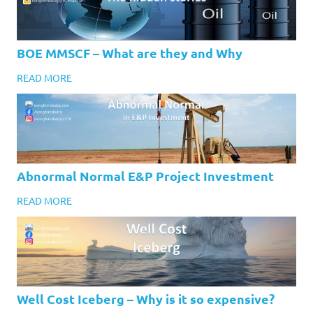
BOE MMSCF – What are they and Why
READ MORE
Abnormal Normal E&P Project Investment
READ MORE
Well Cost Iceberg – Why is it so expensive?