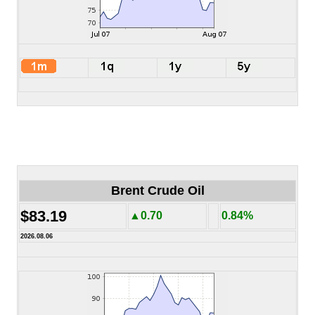
Brent Crude Oil
$83.19
▲0.70
0.84%
2026.08.06