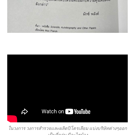
ในวงการ วงการสำรวจและผลิตปิโตรเลียม แบ่งบริษัทต่างๆออก
เป็นกี่กลุ่ม มีอะไรบ้าง