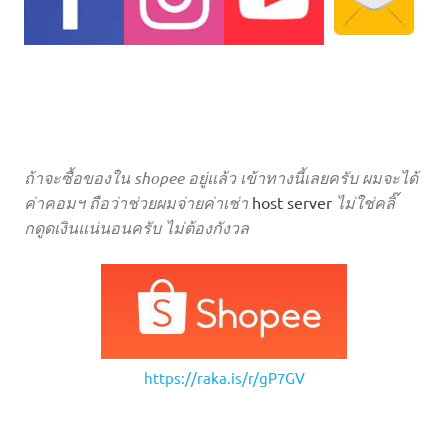
ถ้าจะซื้อของใน shopee อยู่แล้ว เข้าทางนี้เลยครับ ผมจะได้
ค่าคอมฯ ถือว่าช่วยผมจ่ายค่าเช่า
host server
ไม่ใช่คลิ๊
กดูดเงินแน่นอนครับ ไม่ต้องกังวล
https://raka.is/r/gP7GV