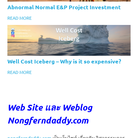
Abnormal Normal E&P Project Investment
READ MORE
Well Cost Iceberg – Why is it so expensive?
READ MORE
Web Site และ Weblog
Nongferndaddy.com
nongferndaddy.com
เป็นเว็บไซต์ เกี่ยวกับ วิศวกรรมการ