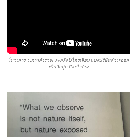
ในวงการ วงการสำรวจและผลิตปิโตรเลียม แบ่งบริษัทต่างๆออก
เป็นกี่กลุ่ม มีอะไรบ้าง