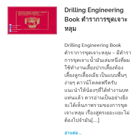
Drilling Engineering
Book ตำราการขุดเจาะ
หลุม
Drilling Engineering Book
ตำราการขุดเจาะหลุม – มีตำรา
การขุดเจาะน้ำมันเล่มหนึ่งที่ผม
ใช้ทำงานเลี้ยงปากเลี้ยงท้อง
เลี้ยงลูกเลี้ยงเมีย เป็นแบบพื้นๆ
ง่ายๆ ดาวน์โหลดฟรีครับ
แนะนำให้น้องๆที่ได้ทำงานบท
แท่นแล้ว ควรอ่านเป็นอย่างยิ่ง
จะได้เห็นภาพรวมของการขุด
เจาะหลุม เรื่องสูตรเยอะแยะไม่
ต้องไปจำมัน[…]
อ่านต่อ ...