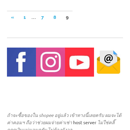
Posts
…
PREVIOUS
«
1
7
8
9
POSTS
pagination
ถ้าจะซื้อของใน shopee อยู่แล้ว เข้าทางนี้เลยครับ ผมจะได้
ค่าคอมฯ ถือว่าช่วยผมจ่ายค่าเช่า
host server
ไม่ใช่คลิ๊
กดูดเงินแน่นอนครับ ไม่ต้องกังวล