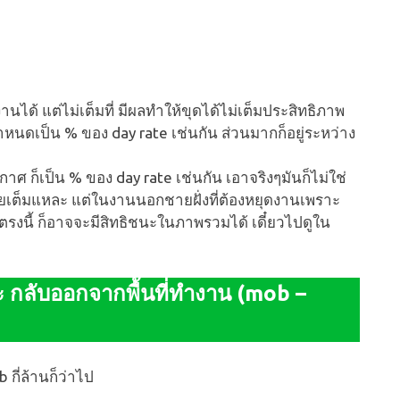
านได้ แต่ไม่เต็มที่ มีผลทำให้ขุดได้ไม่เต็มประสิทธิภาพ
กำหนดเป็น % ของ day rate เช่นกัน ส่วนมากก็อยู่ระหว่าง
าศ ก็เป็น % ของ day rate เช่นกัน เอาจริงๆมันก็ไม่ใช่
เต็มแหละ แต่ในงานนอกชายฝั่งที่ต้องหยุดงานเพราะ
รงนี้ ก็อาจจะมีสิทธิชนะในภาพรวมได้ เดี๋ยวไปดูใน
ะ กลับออกจากพื้นที่ทำงาน (mob –
ี่ล้านก็ว่าไป