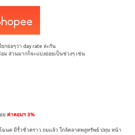
The world largest jack
กบนอก
up rig ไปทำความรู้จัก อภิ
์
มหา jack up กัน
ยกย่อๆว่า day rate ล่ะกัน
ความรู้ทั่วไป
พาเที่ยวสารพัดแท่นฯ
อม ส่วนมากก็จะแบ่งย่อยเป็นช่วงๆ เช่น
ฯ
READ MORE
่อย
ค่าคอมฯ 3%
มีโฉนด มีรั้วชั่วคราว ถมแล้ว ใกล้ตลาดพลูทรัพย์ ปทุม หน้า