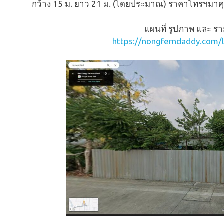
กว้าง 15 ม. ยาว 21 ม. (โดยประมาณ) ราคาโทรฯมาคุ
แผนที่ รูปภาพ และ รา
https://nongferndaddy.com/