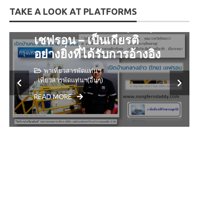
TAKE A LOOK AT PLATFORMS
เปิดบ้านกลางอ่าว (ไทย)
เชฟรอน – เป็นเกียรติ
H
อย่างยิ่งที่ได้รับการอ้างอิง
แ
ท
พาเที่ยวสารพัดแท่นฯ
เที่ยวสารพัดแท่นฯ(อื่นๆ)
READ MORE
R