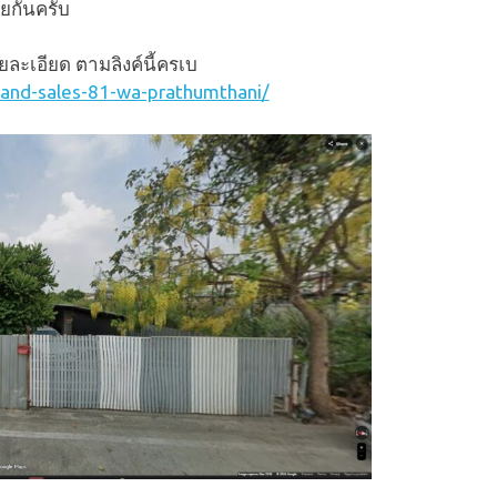
ยกันครับ
ยละเอียด ตามลิงค์นี้ครเบ
land-sales-81-wa-prathumthani/