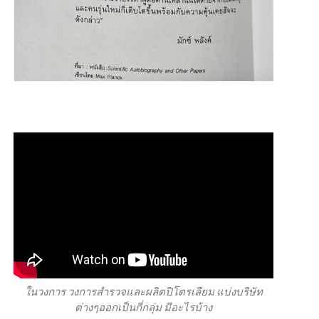
ในวงการ วงการสำรวจและผลิตปิโตรเลียม แบ่งบริษัท
ต่างๆออกเป็นกี่กลุ่ม มีอะไรบ้าง