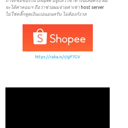
ถ้าจะซื้อของใน shopee อยู่แล้ว เข้าทางนี้เลยครับ ผม
จะได้ค่าคอมฯ ถือว่าช่วยผมจ่ายค่าเช่า
host server
ไม่ใช่คลิ๊กดูดเงินแน่นอนครับ ไม่ต้องกังวล
https://raka.is/r/gP7GV