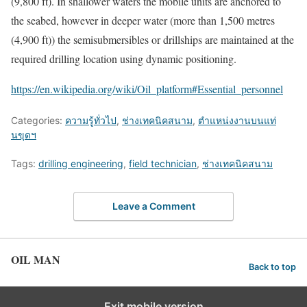
(9,800 ft). In shallower waters the mobile units are anchored to
the seabed, however in deeper water (more than 1,500 metres
(4,900 ft)) the semisubmersibles or drillships are maintained at the
required drilling location using dynamic positioning.
https://en.wikipedia.org/wiki/Oil_platform#Essential_personnel
Categories:
ความรู้ทั่วไป
,
ช่างเทคนิคสนาม
,
ตำแหน่งงานบนแท่
นขุดฯ
Tags:
drilling engineering
,
field technician
,
ช่างเทคนิคสนาม
Leave a Comment
OIL MAN
Back to top
Exit mobile version