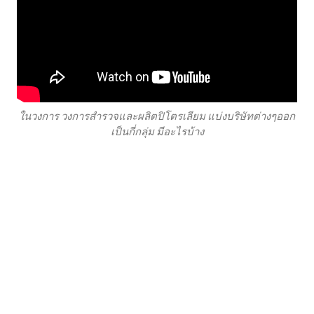
ในวงการ วงการสำรวจและผลิตปิโตรเลียม แบ่งบริษัทต่างๆออก
เป็นกี่กลุ่ม มีอะไรบ้าง