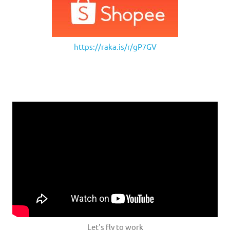
https://raka.is/r/gP7GV
Let's fly to work