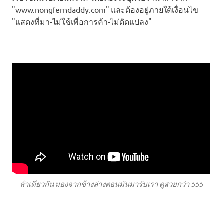
"www.nongferndaddy.com" และต้องอยู่ภายใต้เงื่อนไข
"แสดงที่มา-ไม่ใช้เพื่อการค้า-ไม่ดัดแปลง"
ลำเดียวกัน มองจากข้างล่างตอนมันมารับเรา ดูสวยกว่า 555