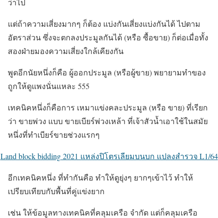
ว่าไป
แต่ถ้าความเสี่ยงมากๆ ก็ต้อง แบ่งกันเสี่ยงแบ่งกันได้ ไปตาม
อัตราส่วน ซึ่งจะตกลงประมูลกันได้ (หรือ ซื้อขาย) ก็ต่อเมื่อทั้ง
สองฝ่ายมองความเสี่ยงใกล้เคียงกัน
พูดอีกนัยหนึ่งก็คือ ผู้ออกประมูล (หรือผู้ขาย) พยายามทำของ
ถูกให้ดูแพงนั่นแหละ 555
เทคนิคหนึ่งก็คือการ เหมาแข่งคละประมูล (หรือ ขาย) ที่เรียก
ว่า ขายพ่วง แบบ ขายเบียร์พ่วงเหล้า ที่เจ้าสัวน้ำเอาใช้ในสมัย
หนึ่งที่ทำเบียร์ขายช่วงแรกๆ
Land block bidding 2021 แหล่งปิโตรเลียมบนบก แปลงสำรวจ L1/64
อีกเทคนิคหนึ่ง ที่ทำกันคือ ทำให้ดูยุ่งๆ ยากๆเข้าไว้ ทำให้
เปรียบเทียบกับพื้นที่คู่แข่งยาก
เช่น ให้ข้อมูลทางเทคนิคที่คลุมเครือ จำกัด แต่ก็คลุมเครือ