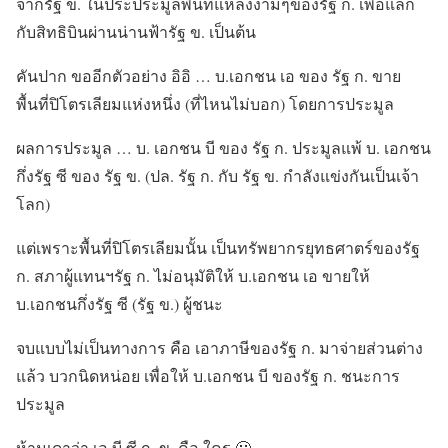
จากรัฐ ข. ในประประมูลพื้นที่แหล่งงามๆของรัฐ ก. เพื่อแลก
กับสิทธิบินผ่านน่านฟ้ารัฐ ข. เป็นต้น
คันปาก ขออีกตัวอย่าง อิอิ … บ.เอกชน เอ ของ รัฐ ก. ขาย
พื้นที่ปิโตรเลียมแห่งหนึ่ง (ที่ไหนไม่บอก) โดยการประมูล
ผลการประมูล … บ. เอกชน บี ของ รัฐ ก. ประมูลแพ้ บ. เอกชน
กึ่งรัฐ ซี ของ รัฐ ข. (ปล. รัฐ ก. กับ รัฐ ข. กำลังแข่งกันเป็นเจ้า
โลก)
แต่เพราะพื้นที่ปิโตรเลียมนั้น เป็นทรัพยากรยุทธศาตร์ของรัฐ
ก. สภาผู้แทนฯรัฐ ก. ไม่อนุมัติให้ บ.เอกชน เอ ขายให้
บ.เอกชนกึ่งรัฐ ซี (รัฐ ข.) ผู้ชนะ
จบแบบไม่เป็นทางการ คือ เอาภาษีของรัฐ ก. มาจ่ายส่วนต่าง
แล้ว บวกนิดหน่อย เพื่อให้ บ.เอกชน บี ของรัฐ ก. ชนะการ
ประมูล
ห้ามเดาว่า เอ บี ซี ก. ข. คือ ใคร 🙂