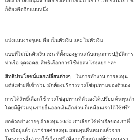
แต่ถ้ากำลังหนุนจำกัด ต้องเลือก เช่น ถ้าเอา ก. ก็ต้องไม่เอา ข.
ก็ต้องคิดอีกแบบหนึ่ง
รูปแบบผลประโยชน์
แบ่งแบบง่ายๆเลย คือ เป็นตัวเงิน และ ไม่ตัวเงิน
แบบที่ไม่เป็นตัวเงิน เช่น ที่ตั้งของฐานสนับสนุนการปฏิบัติการ
ท่าเรือ จุดจอดฮ. สิทธิเลือกการใช้ท่อส่ง โรงแยก ฯลฯ
สิทธิประโยชน์แลกเปลี่ยนต่างๆ
– ในการทำงาน การลงทุน
แต่ล่ะฝ่ายที่เข้าร่วม มักต้องบริการห่วงโซ่อุปทานของตัวเอง
การได้สิทธิ์เลือกใช้ ห่วงโซ่อุปทานที่ตัวเองได้เปรียบ ต้นทุนต่ำ
โดยมีผู้ร่วมทุนรายอื่นออกเงินอีกส่วน ก็เหมือนเราได้ใช้ฟรีๆ
ยกตัวอย่างง่ายๆ ถ้าลงทุน 50/50 เราเลือกใช้ท่าเรือของเราที่
เรามีอยู่แล้ว (เราจ่ายค่าลงทุน ถอนทุนคืนหมดแล้วจาก
โครงการอื่น) เราใช้เกือบฟรี (คือถูกม๊วกก) แต่ผู้ร่วมทุนเรา