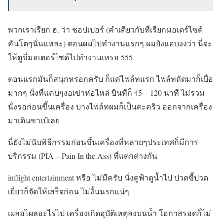
พวกเราเรียก ฮ. ว่า ชอปเปอร์ (คำเดียวกับที่เรียกมอเตร์ไซด์
คันโตๆนั่นแหละ) ตอนผมไปทำงานแรกๆ ผมยังแอบงงว่า นี่จะ
ให้ตูขี่มอเตอร์ไซด์ไปทำงานเหรอ 555
ตอนแรกมันก็สนุกหรอกครับ ก็แค่ไฟล์ทแรก ไฟล์ทถัดมาก็เบื่อ
มากๆ นั่งที่แคบๆงอเข่าห่อไหล่ บินทีก็ 45 – 120 นาที ไม่รวม
นั่งรอก่อนขึ้นเครื่อง บางไฟล์ทผมก็เป็นตะคริว ออกจากเครื่อง
มาเดินขาเป๋เลย
นี่ยังไม่นับพิธีกรรมก่อนขึ้นเครื่องที่หลายๆประเทศก็มีการ
บริกรรม (PIA – Pain In the Ass) ที่แตกต่างกัน
inflight entertainment หรือ ไม่มีครับ นั่งดูฟ้าดูน้ำไป ปวดขี้ปวด
เยี่ยวก็จัดให้เสร็จก่อน ไม่งั้นนรกแน่ๆ
เผลอไผลอะไรไป เครื่องเกิดอุบัติเหตุลงบนน้ำ โอกาสรอดก็ไม่