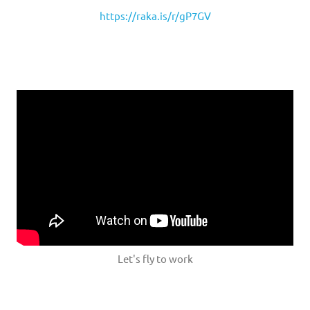
https://raka.is/r/gP7GV
Let's fly to work