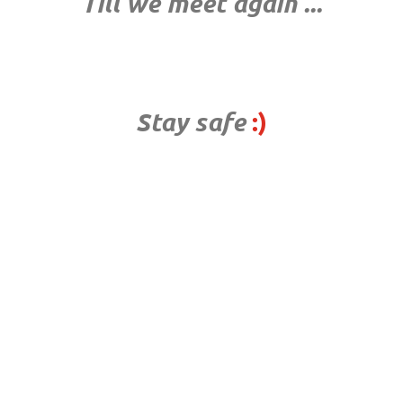
Till we meet again ...
Stay safe
:)