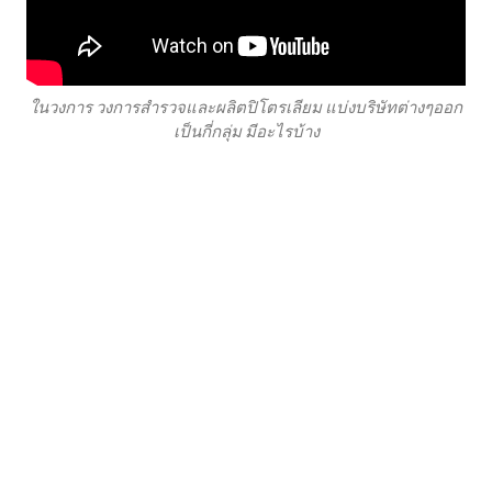
ในวงการ วงการสำรวจและผลิตปิโตรเลียม แบ่งบริษัทต่างๆออก
เป็นกี่กลุ่ม มีอะไรบ้าง